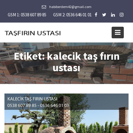
Skip
habiberdem42@gmail.com
to
GSM 1: 0538 607 89 85
GSM 2: 0536 646 01 01
content
Etiket:
kalecik taş fırın
ustası