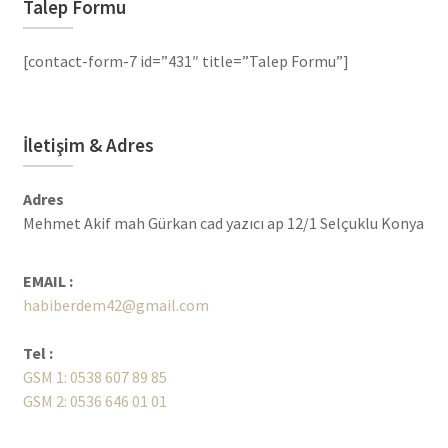
Talep Formu
[contact-form-7 id=”431″ title=”Talep Formu”]
İletişim & Adres
Adres
Mehmet Akif mah Gürkan cad yazıcı ap 12/1 Selçuklu Konya
EMAIL :
habiberdem42@gmail.com
Tel :
GSM 1: 0538 607 89 85
GSM 2: 0536 646 01 01