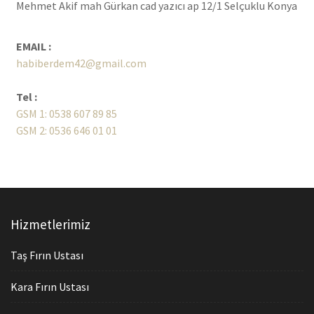
Mehmet Akif mah Gürkan cad yazıcı ap 12/1 Selçuklu Konya
EMAIL :
habiberdem42@gmail.com
Tel :
GSM 1: 0538 607 89 85
GSM 2: 0536 646 01 01
Hizmetlerimiz
Taş Fırın Ustası
Kara Fırın Ustası