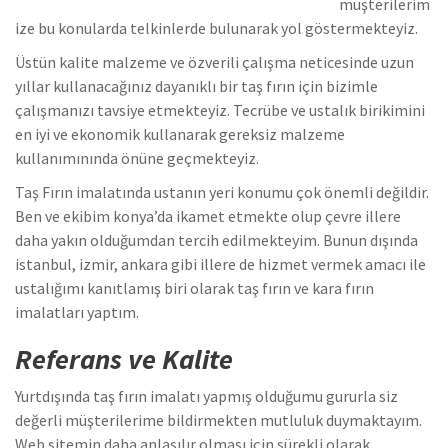
müşterilerim
ize bu konularda telkinlerde bulunarak yol göstermekteyiz.
Üstün kalite malzeme ve özverili çalışma neticesinde uzun
yıllar kullanacağınız dayanıklı bir taş fırın için bizimle
çalışmanızı tavsiye etmekteyiz. Tecrübe ve ustalık birikimini
en iyi ve ekonomik kullanarak gereksiz malzeme
kullanımınında önüne geçmekteyiz.
Taş Fırın imalatında ustanın yeri konumu çok önemli değildir.
Ben ve ekibim konya’da ikamet etmekte olup çevre illere
daha yakın olduğumdan tercih edilmekteyim. Bunun dışında
istanbul, izmir, ankara gibi illere de hizmet vermek amacı ile
ustalığımı kanıtlamış biri olarak taş fırın ve kara fırın
imalatları yaptım.
Referans ve Kalite
Yurtdışında taş fırın imalatı yapmış olduğumu gururla siz
değerli müşterilerime bildirmekten mutluluk duymaktayım.
Web sitemin daha anlaşılır olması için sürekli olarak