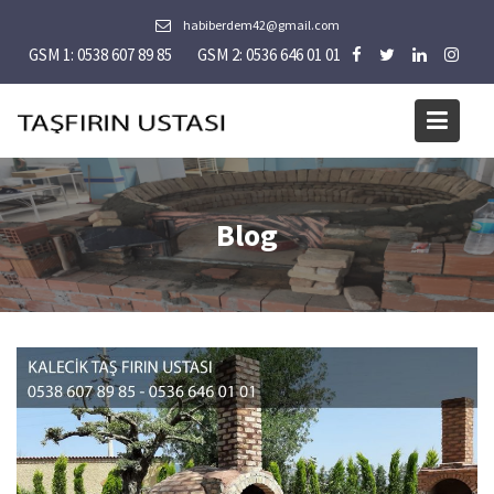
Skip
habiberdem42@gmail.com
to
GSM 1: 0538 607 89 85
GSM 2: 0536 646 01 01
content
Blog