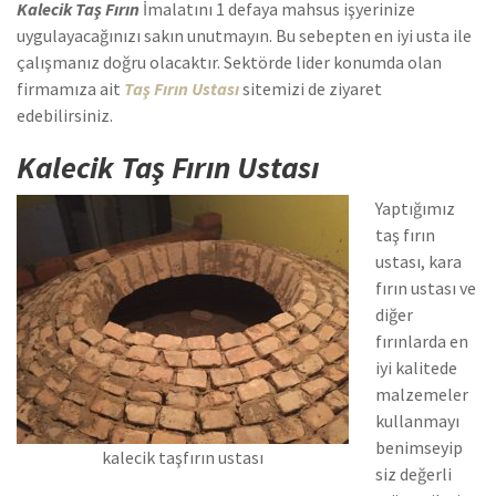
Kalecik Taş Fırın
İmalatını 1 defaya mahsus işyerinize
uygulayacağınızı sakın unutmayın. Bu sebepten en iyi usta ile
çalışmanız doğru olacaktır. Sektörde lider konumda olan
firmamıza ait
Taş Fırın Ustası
sitemizi de ziyaret
edebilirsiniz.
Kalecik Taş Fırın Ustası
Yaptığımız
taş fırın
ustası, kara
fırın ustası ve
diğer
fırınlarda en
iyi kalitede
malzemeler
kullanmayı
benimseyip
kalecik taşfırın ustası
siz değerli