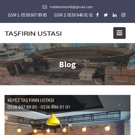
Skip
habiberdem42@gmail.com
to
GSM 1: 0538 607 89 85
GSM 2: 0536 646 01 01
content
Blog