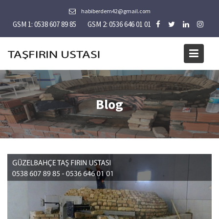
Skip
habiberdem42@gmail.com
to
GSM 1: 0538 607 89 85
GSM 2: 0536 646 01 01
content
Blog