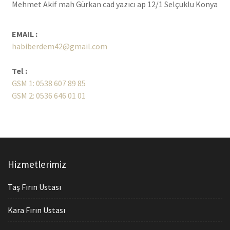
Mehmet Akif mah Gürkan cad yazıcı ap 12/1 Selçuklu Konya
EMAIL :
habiberdem42@gmail.com
Tel :
GSM 1: 0538 607 89 85
GSM 2: 0536 646 01 01
Hizmetlerimiz
Taş Fırın Ustası
Kara Fırın Ustası