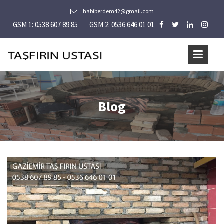
Skip
habiberdem42@gmail.com
to
GSM 1: 0538 607 89 85
GSM 2: 0536 646 01 01
content
Blog