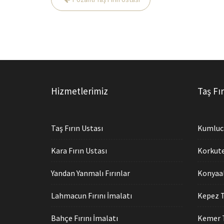
gezinmesi
Hizmetlerimiz
Taş Fır
Taş Fırın Ustası
Kumluca
Kara Fırın Ustası
Korkutel
Yandan Yanmalı Fırınlar
Konyaal
Lahmacun Fırını İmalatı
Kepez T
Bahçe Fırını İmalatı
Kemer T