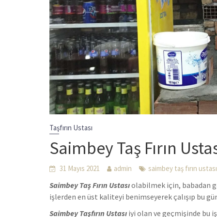
Taşfırın Ustası
Saimbey Taş Fırın Ustas
31 Mayıs 2021
admin
saimbey taş fırın ustası
Saimbey Taş Fırın Ustası
olabilmek için, babadan ge
işlerden en üst kaliteyi benimseyerek çalışıp bu g
Saimbey Taşfırın Ustası
iyi olan ve geçmişinde bu i