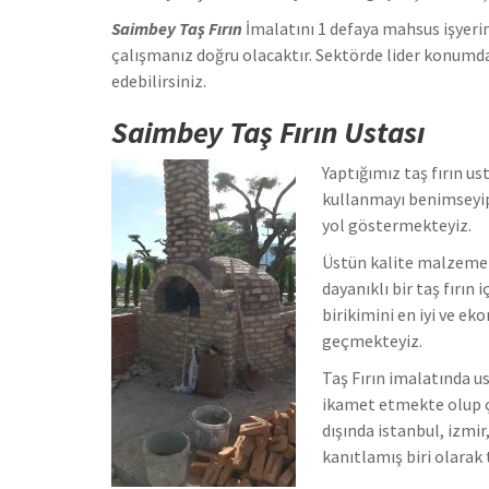
Saimbey Taş Fırın
İmalatını 1 defaya mahsus işyerin
çalışmanız doğru olacaktır. Sektörde lider konumd
edebilirsiniz.
Saimbey Taş Fırın Ustası
Yaptığımız taş fırın ust
kullanmayı benimseyip
yol göstermekteyiz.
Üstün kalite malzeme v
dayanıklı bir taş fırın
birikimini en iyi ve 
geçmekteyiz.
Taş Fırın imalatında u
ikamet etmekte olup ç
dışında istanbul, izmir
kanıtlamış biri olarak t