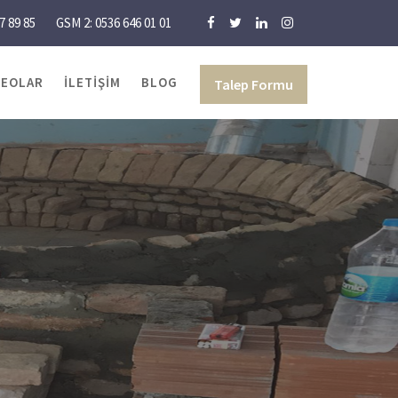
7 89 85
GSM 2: 0536 646 01 01
DEOLAR
İLETIŞIM
BLOG
Talep Formu