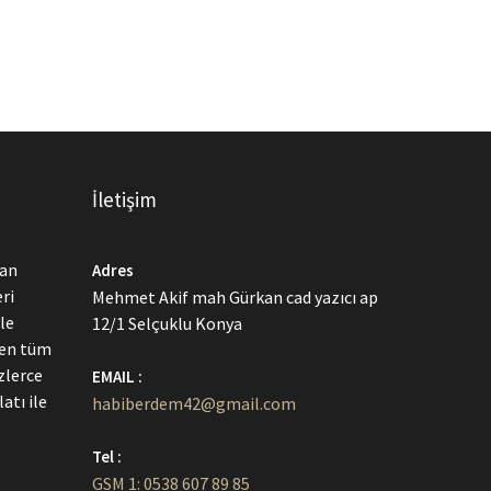
İletişim
dan
Adres
ri
Mehmet Akif mah Gürkan cad yazıcı ap
le
12/1 Selçuklu Konya
men tüm
zlerce
EMAIL :
atı ile
habiberdem42@gmail.com
Tel :
GSM 1: 0538 607 89 85