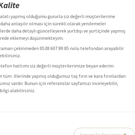
Kalite
imalatı yapmış olduğumu gururla siz değerli müşterilerime
ha anlaşılır olması için sürekli olarak yenilemeler
rde daha detaylı güncelleyerek yurtdışı ve yurtiçinde yapmış
a sürede eklemeyi düşünmekteyim.
iz zaman çekinmeden 0538 607 89 85 nolu telefondan arayabilir
bilirsiniz.
l telefon hattımı siz değerli müşterilerimize beyan ederim.
 tüm illerinde yapmış olduğumuz taş fırın ve kara fırınlardan
nsımız vardır. Bunun için referanslar sayfamızı inceleyebilir,
lgi alabilirsiniz.
Sarıçam Taş Fırın Ustası