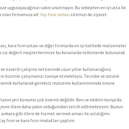
ize uygulayacağınızı sakın unutmayın. Bu sebepten en iyi usta ile
a olan firmamıza ait
Taş Fırın Ustası
sitemizi de ziyaret
ası, kara fırın ustası ve diğer fırınlarda en iyi kalitede malzemeler
 siz değerli müşterilerimize bu konularda telkinlerde bulunarak
e özverili çalışma neticesinde uzun yıllar kullanacağınız
 için bizimle çalışmanızı tavsiye etmekteyiz. Tecrübe ve ustalık
ekonomik kullanarak gereksiz malzeme kullanımınında önüne
stanın yeri konumu çok önemli değildir. Ben ve ekibim konya’da
evre illere daha yakın olduğumdan tercih edilmekteyim. Bunun
, ankara gibi illere de hizmet vermek amacı ile ustalığımı
aş fırın ve kara fırın imalatları yaptım.