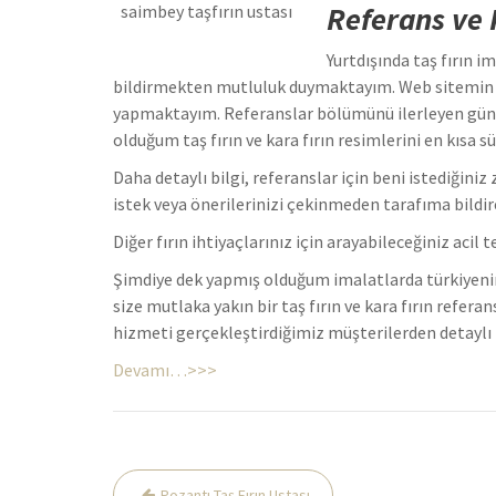
Referans ve 
saimbey taşfırın ustası
Yurtdışında taş fırın 
bildirmekten mutluluk duymaktayım. Web sitemin da
yapmaktayım. Referanslar bölümünü ilerleyen günle
olduğum taş fırın ve kara fırın resimlerini en kıs
Daha detaylı bilgi, referanslar için beni istediğin
istek veya önerilerinizi çekinmeden tarafıma bildire
Diğer fırın ihtiyaçlarınız için arayabileceğiniz aci
Şimdiye dek yapmış olduğum imalatlarda türkiyenin
size mutlaka yakın bir taş fırın ve kara fırın refera
hizmeti gerçekleştirdiğimiz müşterilerden detaylı bi
Devamı…>>>
Yazı
Pozantı Taş Fırın Ustası