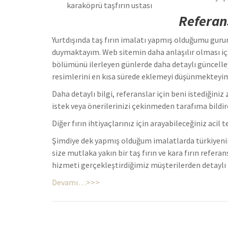
karaköprü taşfırın ustası
Referans
Yurtdışında taş fırın imalatı yapmış olduğumu guru
duymaktayım. Web sitemin daha anlaşılır olması iç
bölümünü ilerleyen günlerde daha detaylı güncelleye
resimlerini en kısa sürede eklemeyi düşünmekteyi
Daha detaylı bilgi, referanslar için beni istediğin
istek veya önerilerinizi çekinmeden tarafıma bildire
Diğer fırın ihtiyaçlarınız için arayabileceğiniz aci
Şimdiye dek yapmış olduğum imalatlarda türkiyenin
size mutlaka yakın bir taş fırın ve kara fırın refera
hizmeti gerçekleştirdiğimiz müşterilerden detaylı bi
Devamı…>>>