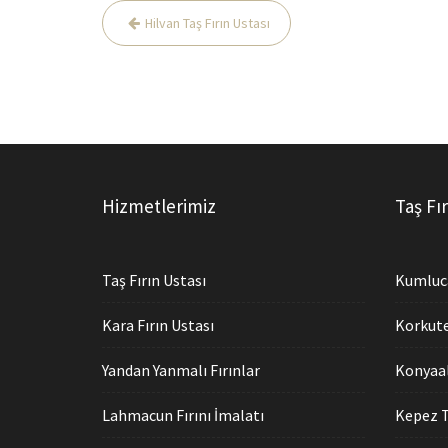
Yazı
Hilvan Taş Fırın Ustası
gezinmesi
Hizmetlerimiz
Taş Fır
Taş Fırın Ustası
Kumluca
Kara Fırın Ustası
Korkutel
Yandan Yanmalı Fırınlar
Konyaal
Lahmacun Fırını İmalatı
Kepez T