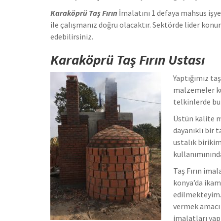
Karaköprü Taş Fırın
İmalatını 1 defaya mahsus işye
ile çalışmanız doğru olacaktır. Sektörde lider kon
edebilirsiniz.
Karaköprü Taş Fırın Ustası
Yaptığımız taş 
malzemeler ku
telkinlerde b
Üstün kalite m
dayanıklı bir 
ustalık biriki
kullanımınınd
Taş Fırın imal
konya’da ikam
edilmekteyim. 
vermek amacı il
imalatları yap