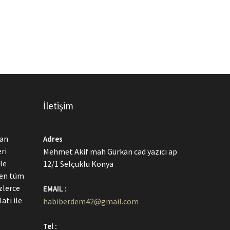
İletişim
dan
Adres
ri
Mehmet Akif mah Gürkan cad yazıcı ap
le
12/1 Selçuklu Konya
men tüm
zlerce
EMAIL :
atı ile
habiberdem42@gmail.com
Tel :