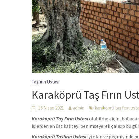
Taşfırın Ustası
Karaköprü Taş Fırın Ust
16 Nisan 2021
admin
karaköprü taş fırın usta
Karaköprü Taş Fırın Ustası
olabilmek için, babadan 
işlerden en üst kaliteyi benimseyerek çalışıp bu g
Karaköprü Taşfırın Ustası
iyi olan ve geçmişinde bu