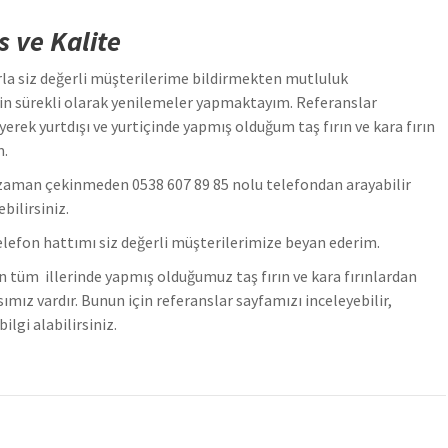
 ve Kalite
rla siz değerli müşterilerime bildirmekten mutluluk
in sürekli olarak yenilemeler yapmaktayım. Referanslar
rek yurtdışı ve yurtiçinde yapmış olduğum taş fırın ve kara fırın
m.
iz zaman çekinmeden 0538 607 89 85 nolu telefondan arayabilir
bilirsiniz.
l telefon hattımı siz değerli müşterilerimize beyan ederim.
 tüm illerinde yapmış olduğumuz taş fırın ve kara fırınlardan
nsımız vardır. Bunun için referanslar sayfamızı inceleyebilir,
lgi alabilirsiniz.