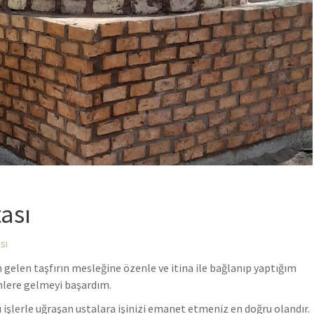
ası
sı
gelen taşfırın mesleğine özenle ve itina ile bağlanıp yaptığım
ünlere gelmeyi başardım.
 işlerle uğraşan ustalara işinizi emanet etmeniz en doğru olandır.