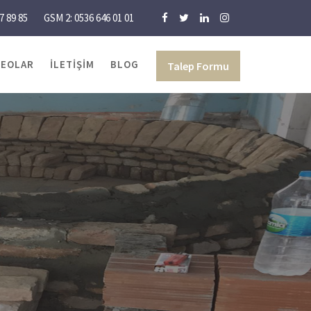
7 89 85
GSM 2: 0536 646 01 01
DEOLAR
İLETIŞIM
BLOG
Talep Formu