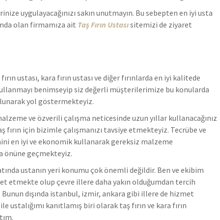
rinize uygulayacağınızı sakın unutmayın. Bu sebepten en iyi usta
umda olan firmamıza ait
Taş Fırın Ustası
sitemizi de ziyaret
fırın ustası, kara fırın ustası ve diğer fırınlarda en iyi kalitede
llanmayı benimseyip siz değerli müşterilerimize bu konularda
ulunarak yol göstermekteyiz.
alzeme ve özverili çalışma neticesinde uzun yıllar kullanacağınız
taş fırın için bizimle çalışmanızı tavsiye etmekteyiz. Tecrübe ve
mini en iyi ve ekonomik kullanarak gereksiz malzeme
a önüne geçmekteyiz.
atında ustanın yeri konumu çok önemli değildir. Ben ve ekibim
et etmekte olup çevre illere daha yakın olduğumdan tercih
Bunun dışında istanbul, izmir, ankara gibi illere de hizmet
e ustalığımı kanıtlamış biri olarak taş fırın ve kara fırın
tım.