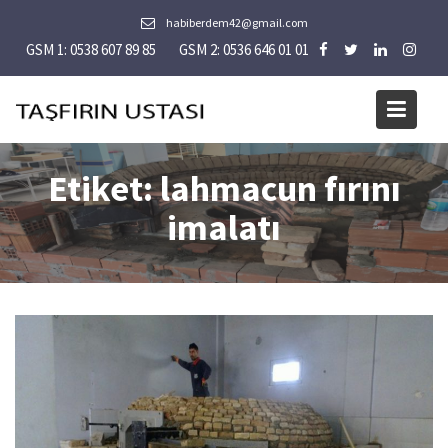
Skip
habiberdem42@gmail.com
to
GSM 1: 0538 607 89 85
GSM 2: 0536 646 01 01
content
Etiket:
lahmacun fırını
imalatı