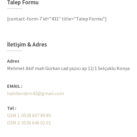
Talep Formu
[contact-form-7 id=”431″ title=”Talep Formu”]
İletişim & Adres
Adres
Mehmet Akif mah Gürkan cad yazıcı ap 12/1 Selçuklu Konya
EMAIL :
habiberdem42@gmail.com
Tel :
GSM 1: 0538 607 89 85
GSM 2: 0536 646 01 01