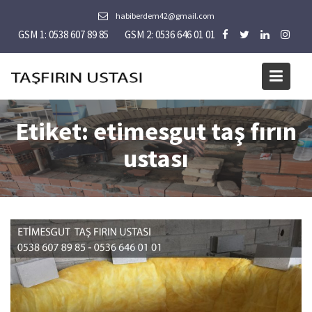
Skip
habiberdem42@gmail.com
to
GSM 1: 0538 607 89 85
GSM 2: 0536 646 01 01
content
Etiket:
etimesgut taş fırın
ustası